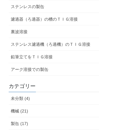
ステンレスの製缶
濾過器（ろ過器）の槽のＴＩＧ溶接
裏波溶接
ステンレス濾過機（ろ過機）のＴＩＧ溶接
鉛筆立てをＴＩＧ溶接
アーク溶接での製缶
カテゴリー
未分類 (4)
機械 (21)
製缶 (17)