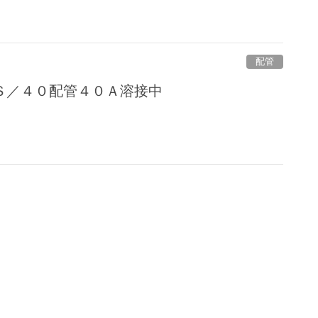
配管
Ｓ／４０配管４０Ａ溶接中