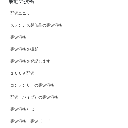
最近の投稿
配管ユニット
ステンレス製缶品の裏波溶接
裏波溶接
裏波溶接を撮影
裏波溶接を解説します
１００Ａ配管
コンデンサーの裏波溶接
配管（パイプ）の裏波溶接
裏波溶接とは
裏波溶接 裏波ビード