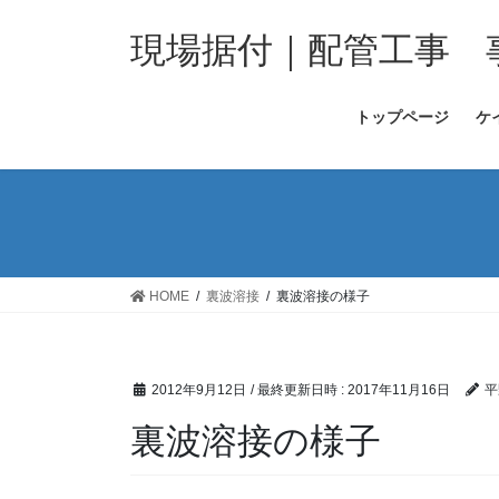
コ
ナ
ン
ビ
現場据付｜配管工事 
テ
ゲ
ン
ー
トップページ
ケ
ツ
シ
へ
ョ
ス
ン
キ
に
ッ
移
プ
動
HOME
裏波溶接
裏波溶接の様子
2012年9月12日
/ 最終更新日時 :
2017年11月16日
平
裏波溶接の様子