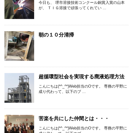
今日も、 堺市溶接技術コンクール銅賞入賞の山本
が、 ＴＩＧ溶接で頑張ってくれてい ...
朝の１０分清掃
超循環型社会を実現する廃液処理方法
こんにちは(*^_^*)Web担当のOです。 専務の平野に
成り代わって、以下のブ ...
苦楽を共にした仲間とは・・・
こんにちは(*^_^*)Web担当のOです。 専務の平野に