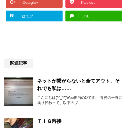
Google+
Pocket
B!
はてブ
LINE
関連記事
ネットが繋がらないと全てアウト、そ
れでも私は……
こんにちは(*^_^*)Web担当のOです。 専務の平野に
成り代わって、以下のブ ...
ＴＩＧ溶接