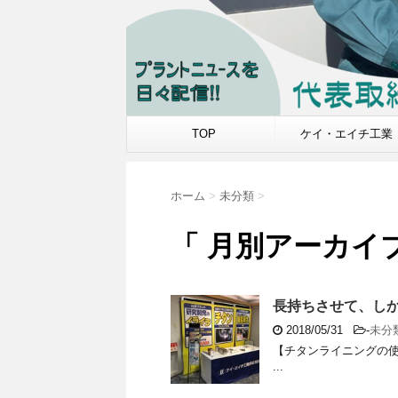
TOP
ケイ・エイチ工業
ホーム
>
未分類
>
「 月別アーカイブ：
長持ちさせて、し
2018/05/31
-
未分
【チタンライニングの使
...