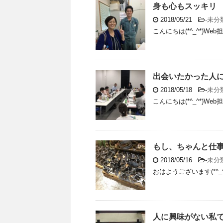
身も心もスッキリ
2018/05/21
-
未分
こんにちは(*^_^*)W
出会いたかった人
2018/05/18
-
未分
こんにちは(*^_^*)W
もし、ちゃんと仕
2018/05/16
-
未分
おはようございます(*^_
人に興味がない私