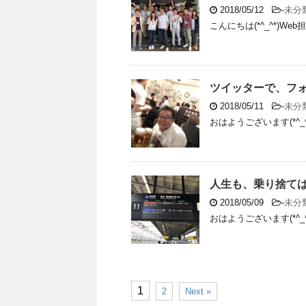
2018/05/12
-
未分
こんにちは(*^_^*)W
ツイッターで、フ
2018/05/11
-
未分
おはようございます(*^_
人生も、乗り捨て
2018/05/09
-
未分
おはようございます(*^_
1
2
Next »