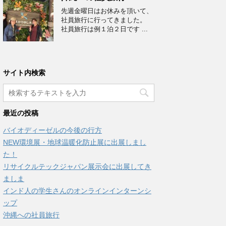
先週金曜日はお休みを頂いて、
社員旅行に行ってきました。
社員旅行は例１泊２日です ...
サイト内検索
最近の投稿
バイオディーゼルの今後の行方
NEW環境展・地球温暖化防止展に出展しまし
た！
リサイクルテックジャパン展示会に出展してき
ましま
インド人の学生さんのオンラインインターンシ
ップ
沖縄への社員旅行