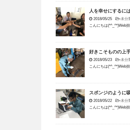
人を幸せにするに
2018/05/25
-
未分
こんにちは(*^_^*)W
好きこそものの上
2018/05/23
-
未分
こんにちは(*^_^*)W
スポンジのように
2018/05/22
-
未分
こんにちは(*^_^*)W