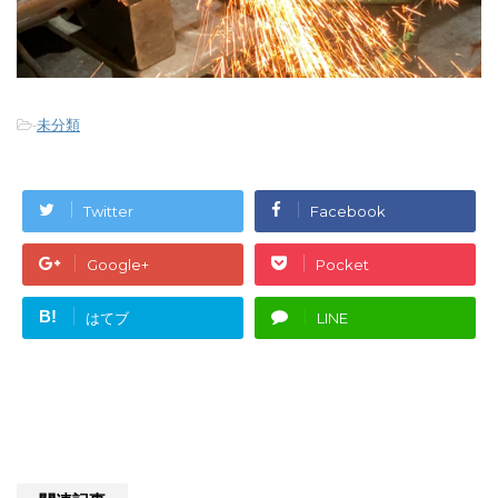
-
未分類
Twitter
Facebook
Google+
Pocket
B!
はてブ
LINE