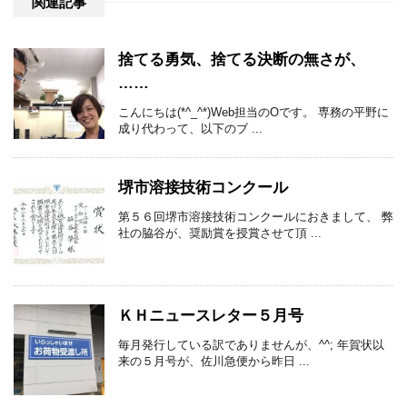
関連記事
捨てる勇気、捨てる決断の無さが、
……
こんにちは(*^_^*)Web担当のOです。 専務の平野に
成り代わって、以下のブ ...
堺市溶接技術コンクール
第５６回堺市溶接技術コンクールにおきまして、 弊
社の脇谷が、奨励賞を授賞させて頂 ...
ＫＨニュースレター５月号
毎月発行している訳でありませんが、^^; 年賀状以
来の５月号が、佐川急便から昨日 ...