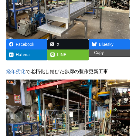
Facebook
X
Bluesky
Copy
Hatena
LINE
経年劣化
で老朽化し錆びた歩廊の製作更新工事